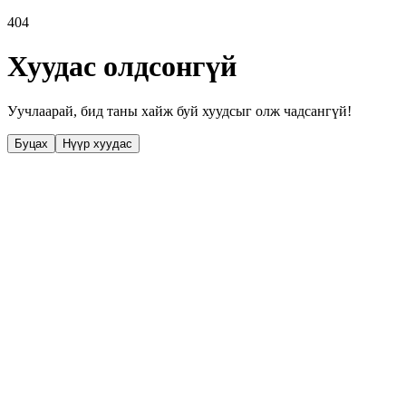
404
Хуудас олдсонгүй
Уучлаарай, бид таны хайж буй хуудсыг олж чадсангүй!
Буцах
Нүүр хуудас