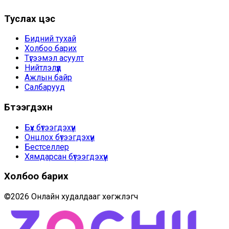
Туслах цэс
Бидний тухай
Холбоо барих
Түгээмэл асуулт
Нийтлэлүүд
Ажлын байр
Салбарууд
Бүтээгдэхүүн
Бүх бүтээгдэхүүн
Онцлох бүтээгдэхүүн
Бестселлер
Хямдарсан бүтээгдэхүүн
Холбоо барих
©
2026
Онлайн худалдааг хөгжүүлэгч