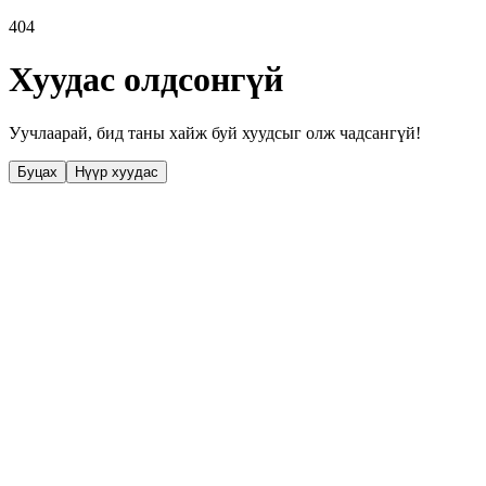
404
Хуудас олдсонгүй
Уучлаарай, бид таны хайж буй хуудсыг олж чадсангүй!
Буцах
Нүүр хуудас