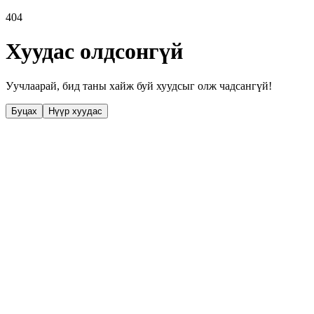
404
Хуудас олдсонгүй
Уучлаарай, бид таны хайж буй хуудсыг олж чадсангүй!
Буцах
Нүүр хуудас