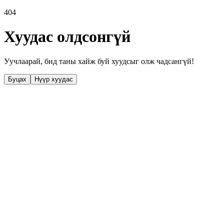
404
Хуудас олдсонгүй
Уучлаарай, бид таны хайж буй хуудсыг олж чадсангүй!
Буцах
Нүүр хуудас