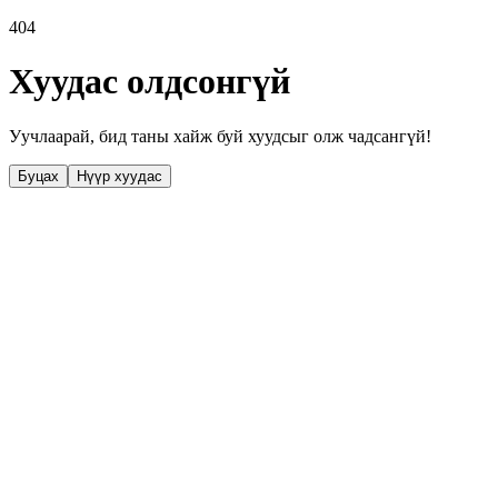
404
Хуудас олдсонгүй
Уучлаарай, бид таны хайж буй хуудсыг олж чадсангүй!
Буцах
Нүүр хуудас