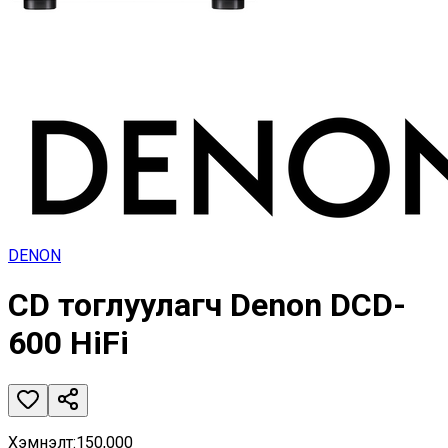
DENON
CD тоглуулагч Denon DCD-
600 HiFi
Хэмнэлт
:
150,000