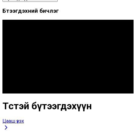
Бүтээгдэхүүний бичлэг
Төстэй бүтээгдэхүүн
Цааш үзэх