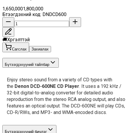
1,650,000
1,800,000
Бүтээгдэхүүний код
:
DNDCD600
🚚
Хүргэлттэй
Сагслах
Захиалах
Бүтээгдэхүүний тайлбар
Enjoy stereo sound from a variety of CD types with 
the 
Denon DCD-600NE CD Player
. It uses a 192 kHz / 
32-bit digital-to-analog converter for detailed audio 
reproduction from the stereo RCA analog output, and also 
features an optical output. The DCD-600NE will play CDs, 
CD-R/RWs, and MP3- and WMA-encoded discs.
Бүтээгдэхүүний бичлэг