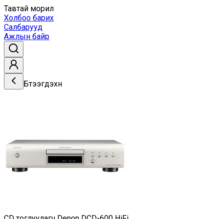
Тавтай морил
Холбоо барих
Салбарууд
Ажлын байр
Бүтээгдэхүүн
CD тоглуулагч Denon DCD-600 HiFi