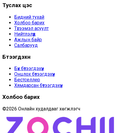
Туслах цэс
Бидний тухай
Холбоо барих
Түгээмэл асуулт
Нийтлэлүүд
Ажлын байр
Салбарууд
Бүтээгдэхүүн
Бүх бүтээгдэхүүн
Онцлох бүтээгдэхүүн
Бестселлер
Хямдарсан бүтээгдэхүүн
Холбоо барих
©
2026
Онлайн худалдааг хөгжүүлэгч