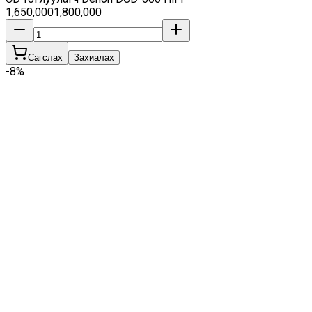
1,650,000
1,800,000
Сагслах
Захиалах
-
8
%