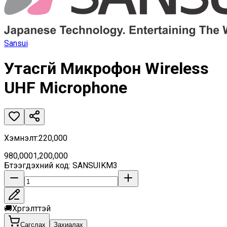
Sansui
Утасгүй Микрофон Wireless
UHF Microphone
Хэмнэлт
:
220,000
980,000
1,200,000
Бүтээгдэхүүний код
:
SANSUIKM3
🚚
Хүргэлттэй
Сагслах
Захиалах