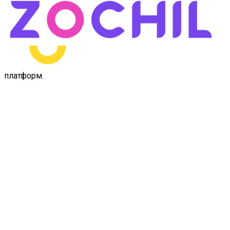
платформ
.