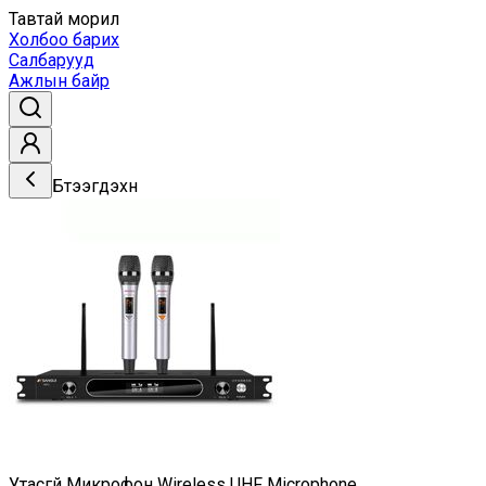
Тавтай морил
Холбоо барих
Салбарууд
Ажлын байр
Бүтээгдэхүүн
Утасгүй Микрофон Wireless UHF Microphone