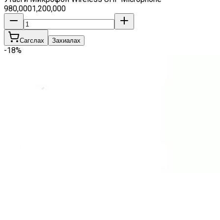
980,000
1,200,000
Сагслах
Захиалах
-
18
%