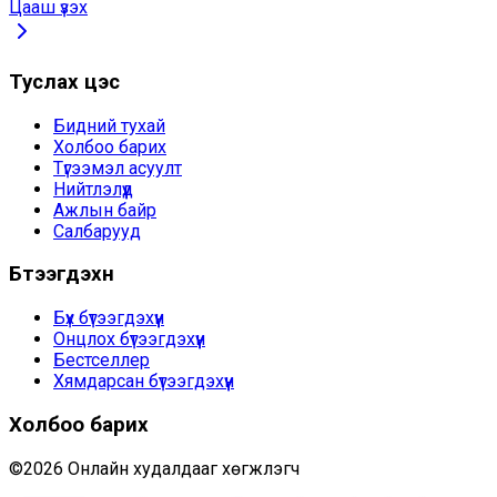
Цааш үзэх
Туслах цэс
Бидний тухай
Холбоо барих
Түгээмэл асуулт
Нийтлэлүүд
Ажлын байр
Салбарууд
Бүтээгдэхүүн
Бүх бүтээгдэхүүн
Онцлох бүтээгдэхүүн
Бестселлер
Хямдарсан бүтээгдэхүүн
Холбоо барих
©
2026
Онлайн худалдааг хөгжүүлэгч