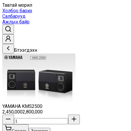
Тавтай морил
Холбоо барих
Салбарууд
Ажлын байр
Бүтээгдэхүүн
YAMAHA KMS2500
2,450,000
2,800,000
Сагслах
Захиалах