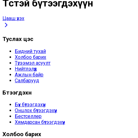
Төстэй бүтээгдэхүүн
Цааш үзэх
Туслах цэс
Бидний тухай
Холбоо барих
Түгээмэл асуулт
Нийтлэлүүд
Ажлын байр
Салбарууд
Бүтээгдэхүүн
Бүх бүтээгдэхүүн
Онцлох бүтээгдэхүүн
Бестселлер
Хямдарсан бүтээгдэхүүн
Холбоо барих