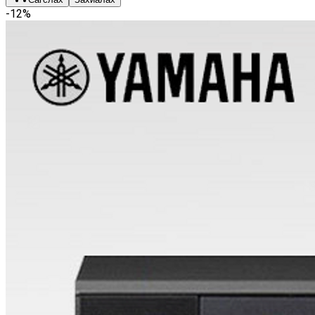
-
12
%