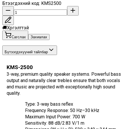
Бүтээгдэхүүний код
:
KMS2500
🚚
Хүргэлттэй
Сагслах
Захиалах
Бүтээгдэхүүний тайлбар
KMS-2500
3-way, premium quality speaker systems. Powerful bass 
output and naturally clear trebles ensure that both vocals 
and music are projected with exceptionally high sound 
quality.
Type: 3-way bass reflex
Frequency Response: 50 Hz–30 kHz
Maximum Input Power: 700 W
Sensitivity: 88 dB/2.83 V/1 m