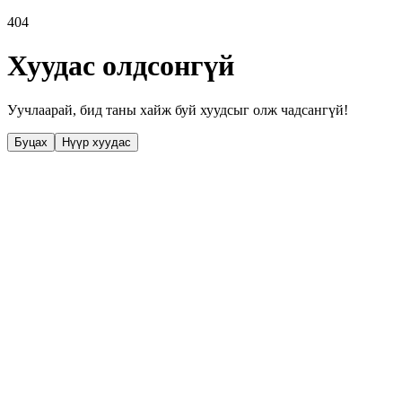
404
Хуудас олдсонгүй
Уучлаарай, бид таны хайж буй хуудсыг олж чадсангүй!
Буцах
Нүүр хуудас